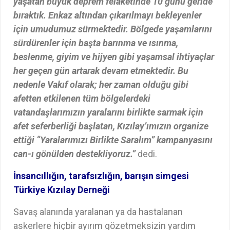
yaşatan büyük deprem felaketinde 10 günü geride
bıraktık. Enkaz altından çıkarılmayı bekleyenler
için umudumuz sürmektedir. Bölgede yaşamlarını
sürdürenler için başta barınma ve ısınma,
beslenme, giyim ve hijyen gibi yaşamsal ihtiyaçlar
her geçen gün artarak devam etmektedir. Bu
nedenle Vakıf olarak; her zaman olduğu gibi
afetten etkilenen tüm bölgelerdeki
vatandaşlarımızın yaralarını birlikte sarmak için
afet seferberliği başlatan, Kızılay’ımızın organize
ettiği
“Yaralarımızı Birlikte Saralım”
kampanyasını
can-ı gönülden destekliyoruz.”
dedi.
İnsancıllığın, tarafsızlığın, barışın simgesi
Türkiye Kızılay Derneği
Savaş alanında yaralanan ya da hastalanan
askerlere hiçbir ayırım gözetmeksizin yardım