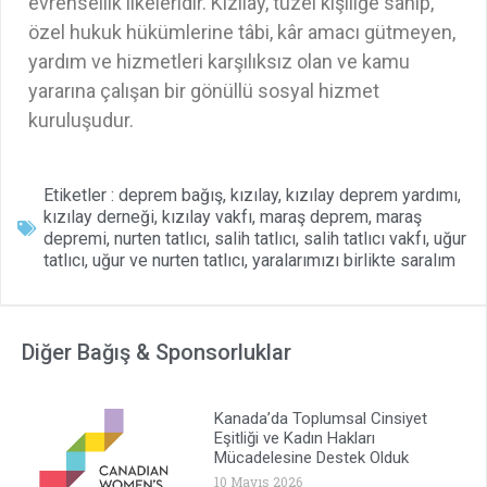
evrensellik ilkeleridir. Kızılay, tüzel kişiliğe sahip,
özel hukuk hükümlerine tâbi, kâr amacı gütmeyen,
yardım ve hizmetleri karşılıksız olan ve kamu
yararına çalışan bir gönüllü sosyal hizmet
kuruluşudur.
Etiketler :
deprem bağış
,
kızılay
,
kızılay deprem yardımı
,
kızılay derneği
,
kızılay vakfı
,
maraş deprem
,
maraş
depremi
,
nurten tatlıcı
,
salih tatlıcı
,
salih tatlıcı vakfı
,
uğur
tatlıcı
,
uğur ve nurten tatlıcı
,
yaralarımızı birlikte saralım
Diğer Bağış & Sponsorluklar
Kanada’da Toplumsal Cinsiyet
Eşitliği ve Kadın Hakları
Mücadelesine Destek Olduk
10 Mayıs 2026