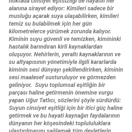
noktada cinsiyet eşitsizliği de hayatın her
alanına sirayet ediyor: Kimileri sadece bir
musluğu açarak suya ulaşabilirken, kimileri
temiz su bulabilmek için her gün
kilometrelerce yürümek zorunda kalıyor.
Kiminin suyu güvenli ve temizken, kimininki
hastalık barındıran kirli kaynaklardan
oluşuyor. Nehirlerin, yeraltı kaynaklarının ve
su altyapısının yönetimiyle ilgili kararlarda
kiminin sesi dünyayı şekillendirirken, kiminin
sesi maalesef susturuluyor ve görmezden
geliniyor.
Suyu toplumsal eşitliğin bir
parçası haline getirmenin önemine vurgu
yapan Uğur Tatlıcı, sözlerini şöyle sürdürdü:
Suyun cinsiyet eşitliği için bir itici güç haline
getirmek ve bu hayati kaynağın faydalarının
dünyanın her köşesindeki toplululuklara
ulaştırılmasını sağlamak tüm devletlerin