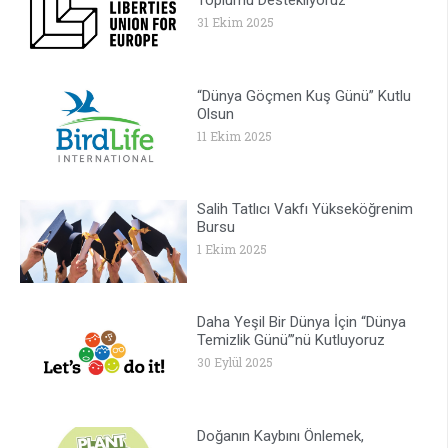
Toplumu Destekliyoruz
31 Ekim 2025
“Dünya Göçmen Kuş Günü” Kutlu
Olsun
11 Ekim 2025
Salih Tatlıcı Vakfı Yükseköğrenim
Bursu
1 Ekim 2025
Daha Yeşil Bir Dünya İçin “Dünya
Temizlik Günü”’nü Kutluyoruz
30 Eylül 2025
Doğanın Kaybını Önlemek,