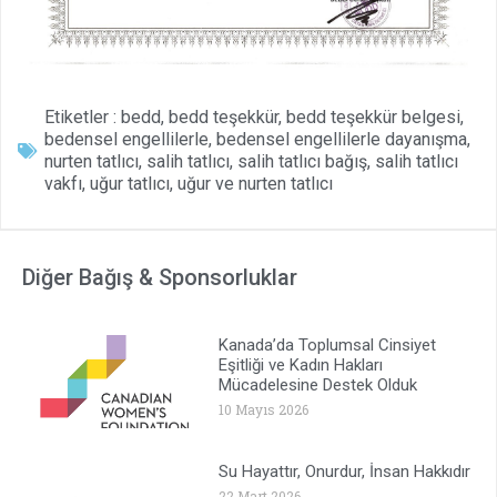
Etiketler :
bedd
,
bedd teşekkür
,
bedd teşekkür belgesi
,
bedensel engellilerle
,
bedensel engellilerle dayanışma
,
nurten tatlıcı
,
salih tatlıcı
,
salih tatlıcı bağış
,
salih tatlıcı
vakfı
,
uğur tatlıcı
,
uğur ve nurten tatlıcı
Diğer Bağış & Sponsorluklar
Kanada’da Toplumsal Cinsiyet
Eşitliği ve Kadın Hakları
Mücadelesine Destek Olduk
10 Mayıs 2026
Su Hayattır, Onurdur, İnsan Hakkıdır
22 Mart 2026