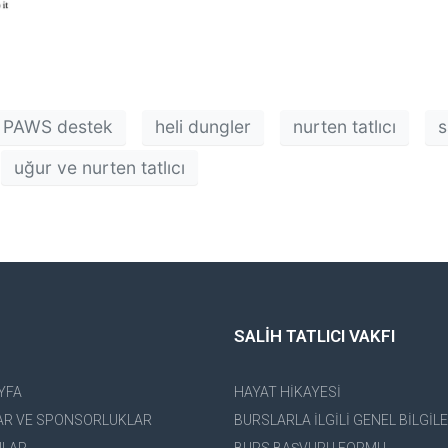
 PAWS destek
heli dungler
nurten tatlıcı
s
uğur ve nurten tatlıcı
SALİH TATLICI VAKFI
YFA
HAYAT HİKAYESİ
AR VE SPONSORLUKLAR
BURSLARLA İLGİLİ GENEL BİLGİL