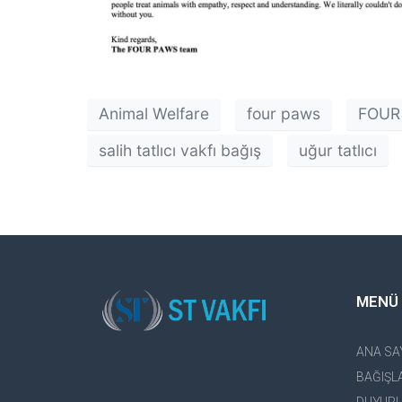
Animal Welfare
four paws
FOUR
salih tatlıcı vakfı bağış
uğur tatlıcı
MENÜ
ANA SA
BAĞIŞL