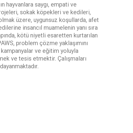
rın hayvanlara saygı, empati ve
jeleri, sokak köpekleri ve kedileri,
il olmak üzere, uygunsuz koşullarda, afet
dilerine insancıl muamelenin yanı sıra
apında, kötü niyetli esaretten kurtarılan
UR PAWS, problem çözme yaklaşımını
, kampanyalar ve eğitim yoluyla
mek ve tesis etmektir. Çalışmaları
e dayanmaktadır.