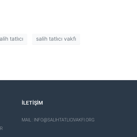
alih tatlıcı
salih tatlıcı vakfı
İLETİŞİM
MAIL : INFO@SALIHTATLICIVAKFI.ORG
ER