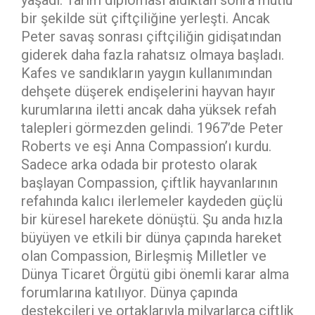
yaşadı. Tarım diploması aldıktan sonra mutlu
bir şekilde süt çiftçiliğine yerleşti. Ancak
Peter savaş sonrası çiftçiliğin gidişatından
giderek daha fazla rahatsız olmaya başladı.
Kafes ve sandıkların yaygın kullanımından
dehşete düşerek endişelerini hayvan hayır
kurumlarına iletti ancak daha yüksek refah
talepleri görmezden gelindi. 1967’de Peter
Roberts ve eşi Anna Compassion’ı kurdu.
Sadece arka odada bir protesto olarak
başlayan Compassion, çiftlik hayvanlarının
refahında kalıcı ilerlemeler kaydeden güçlü
bir küresel harekete dönüştü. Şu anda hızla
büyüyen ve etkili bir dünya çapında hareket
olan Compassion, Birleşmiş Milletler ve
Dünya Ticaret Örgütü gibi önemli karar alma
forumlarına katılıyor. Dünya çapında
destekçileri ve ortaklarıyla milyarlarca çiftlik