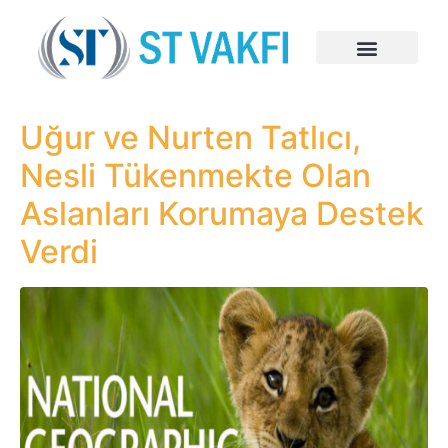
Uğur ve Nurten Tatlıcı,
Nesli Tükenmekte Olan
Aslanları Korumaya Destek
Verdi