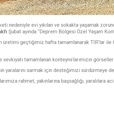
ti nedeniyle evi yıkılan ve sokakta yaşamak zorun
akfı
Şubat ayında “Deprem Bölgesi Özel Yaşam Kontey
n üretimi geçtiğimiz hafta tamamlanarak TIR’lar ile 
evkiyatı tamamlanan konteynırlarımızın görsellerini
tinin yaralarını sarmak için desteğimizi sürdürmeye 
mıza rahmet, yakınlarına başsağlığı, yaralılara acil 