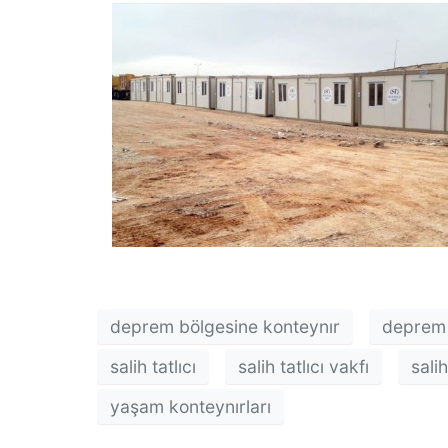
00:00
10
10
Video
oynatıcı
deprem bölgesine konteynır
deprem 
salih tatlıcı
salih tatlıcı vakfı
sali
yaşam konteynırları