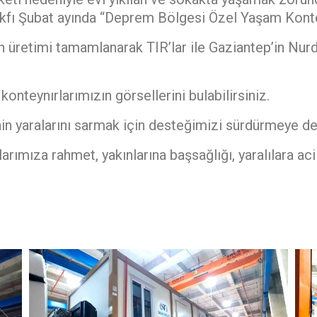
Vakfı Şubat ayında “Deprem Bölgesi Özel Yaşam Kontey
ın üretimi tamamlanarak TIR’lar ile Gaziantep’in Nur
nteynırlarımızın görsellerini bulabilirsiniz.
tinin yaralarını sarmak için desteğimizi sürdürmeye 
mıza rahmet, yakınlarına başsağlığı, yaralılara acil 