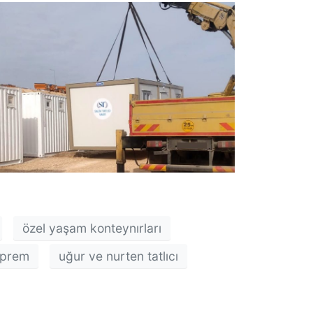
00:00
1.00x
Yukarı/aşağı
tuşları
ile
sesi
özel yaşam konteynırları
artırın
deprem
uğur ve nurten tatlıcı
ya
da
azaltın.