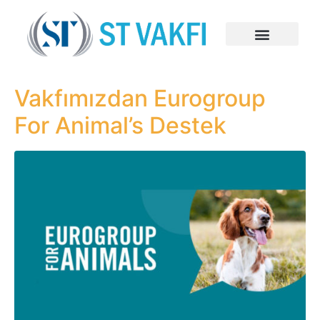
Vakfımızdan Eurogroup
For Animal’s Destek