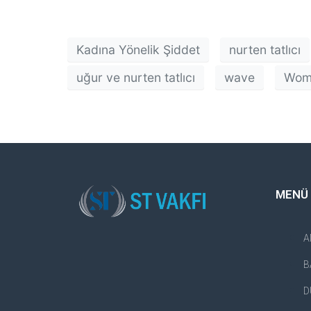
Kadına Yönelik Şiddet
nurten tatlıcı
uğur ve nurten tatlıcı
wave
Wome
MENÜ
A
B
D