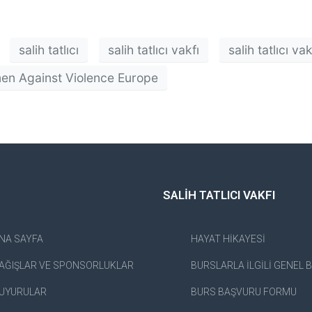
salih tatlıcı
salih tatlıcı vakfı
salih tatlıcı va
n Against Violence Europe
SALİH TATLICI VAKFI
NA SAYFA
HAYAT HİKAYESİ
AĞIŞLAR VE SPONSORLUKLAR
BURSLARLA İLGİLİ GENEL B
UYURULAR
BURS BAŞVURU FORMU