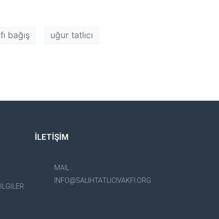
kfı bağış
uğur tatlıcı
İLETİŞİM
MAIL :
INFO@SALIHTATLICIVAKFI.ORG
İLGİLER