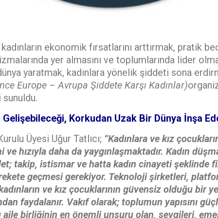
kadınların ekonomik fırsatlarını arttırmak, pratik becer
zmalarında yer almasını ve toplumlarında lider olma
 dünya yaratmak, kadınlara yönelik şiddeti sona erdi
ce Europe – Avrupa Şiddete Karşı Kadınlar)
organi
i sunuldu.
n Gelişebileceği, Korkudan Uzak Bir Dünya İnşa Edeb
urulu Üyesi Uğur Tatlıcı;
“Kadınlara ve kız çocukların
imi ve hızıyla daha da yaygınlaşmaktadır. Kadın düşma
et; takip, istismar ve hatta kadın cinayeti şeklinde f
ekete geçmesi gerekiyor. Teknoloji şirketleri, platfo
, kadınların ve kız çocuklarının güvensiz olduğu bir y
ndan faydalanır.
Vakıf olarak; toplumun yapısını güçl
 aile birliğinin en önemli unsuru olan, sevgileri, emek