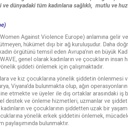
 ve dünyadaki tüm kadınlarıa sağlıklı, mutlu ve huz
pe)
(Women Against Violence Europe) anlamına gelir ve
 gütmeyen, hükümet dışı bir ağ kuruluşudur. Daha do
 kadın örgütünü temsil eden Avrupa’nın en büyük Kad
 WAVE, genel olarak kadınların ve çocukların insan 
yönelik şiddeti önlemek için çalışmaktadır.
nlara ve kız çocuklarına yönelik şiddetin önlenmes
rya, Viyana’da bulunmakta olup, ağın operasyonlarını
dine etmekte ve üyeler ile dış ortaklar arasındaki iş
zel destek ve önleme hizmetleri, uzmanlar ve şidde
 kadınların ve çocuklarının şiddetten uzak bir yaşa
çocuklarına yönelik erkek şiddetini önlemek, mücade
m paylaşımında bulunmaktır.