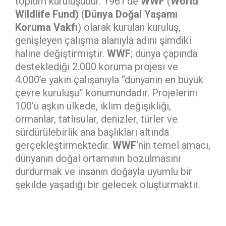
toplum kuruluşudur. 1961’de
WWF
(
World
Wildlife Fund)
(
Dünya Doğal Yaşamı
Koruma Vakfı
) olarak kurulan kuruluş,
genişleyen çalışma alanıyla adını şimdiki
haline değiştirmiştir.
WWF
; dünya çapında
desteklediği 2.000 koruma projesi ve
4.000’e yakın çalışanıyla “dünyanın en büyük
çevre kuruluşu” konumundadır. Projelerini
100’ü aşkın ülkede, iklim değişikliği,
ormanlar, tatlısular, denizler, türler ve
sürdürülebirlik ana başlıkları altında
gerçekleştirmektedir.
WWF
‘nin temel amacı,
dünyanın doğal ortamının bozulmasını
durdurmak ve insanın doğayla uyumlu bir
şekilde yaşadığı bir gelecek oluşturmaktır.