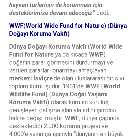
hayvan türlerinin de korunması için
desteklerimize devam edeceğiz”
dedi.
WWF
(
World Wide Fund for Nature
) (
Dünya
Doğayı Koruma Vakfı)
Dünya Doğayı Koruma Vakfı
(
World Wide
Fund for Nature
ya da kısaca
WWF
),
doğanın zarar görmesini durdurmayı ve
verilen zararları onarmayı amaçlayan
merkezi İsviçre
’de olan uluslararası bir sivil
toplum kuruluşudur. 1961’de
WWF
(
World
Wildlife Fund)
(
Dünya Doğal Yaşamı
Koruma Vakfı
) olarak kurulan kuruluş,
genişleyen çalışma alanıyla adını şimdiki
haline değiştirmiştir.
WWF
; dünya çapında
desteklediği 2.000 koruma projesi ve
4.000’e yakın çalışanıyla “dünyanın en büyük