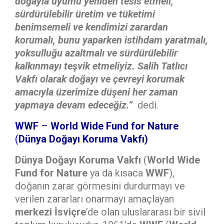
doğayla uyumu yeniden tesis etmeli,
sürdürülebilir üretim ve tüketimi
benimsemeli ve kendimizi zarardan
korumalı, bunu yaparken istihdam yaratmalı,
yoksulluğu azaltmalı ve sürdürülebilir
kalkınmayı teşvik etmeliyiz.
Salih Tatlıcı
Vakfı olarak doğayı ve çevreyi korumak
amacıyla üzerimize düşeni her zaman
yapmaya devam edeceğiz.”
dedi.
WWF
–
World Wide Fund for Nature
(
Dünya Doğayı Koruma Vakfı)
Dünya Doğayı Koruma Vakfı
(
World Wide
Fund for Nature
ya da kısaca
WWF
),
doğanın zarar görmesini durdurmayı ve
verilen zararları onarmayı amaçlayan
merkezi İsviçre
’de olan uluslararası bir sivil