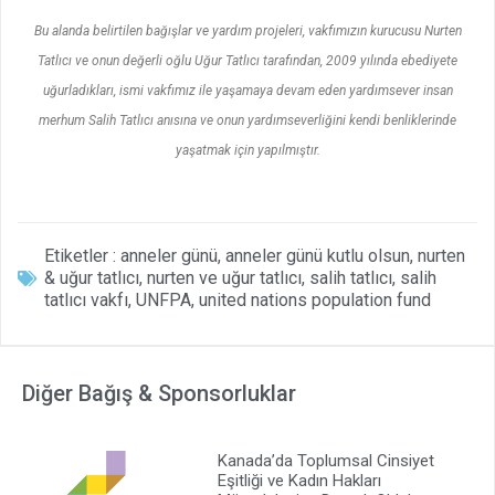
Bu alanda belirtilen bağışlar ve yardım projeleri, vakfımızın kurucusu Nurten
Tatlıcı ve onun değerli oğlu Uğur Tatlıcı tarafından, 2009 yılında ebediyete
uğurladıkları, ismi vakfımız ile yaşamaya devam eden yardımsever insan
merhum Salih Tatlıcı anısına ve onun yardımseverliğini kendi benliklerinde
yaşatmak için yapılmıştır.
Etiketler :
anneler günü
,
anneler günü kutlu olsun
,
nurten
& uğur tatlıcı
,
nurten ve uğur tatlıcı
,
salih tatlıcı
,
salih
tatlıcı vakfı
,
UNFPA
,
united nations population fund
Diğer Bağış & Sponsorluklar
Kanada’da Toplumsal Cinsiyet
Eşitliği ve Kadın Hakları