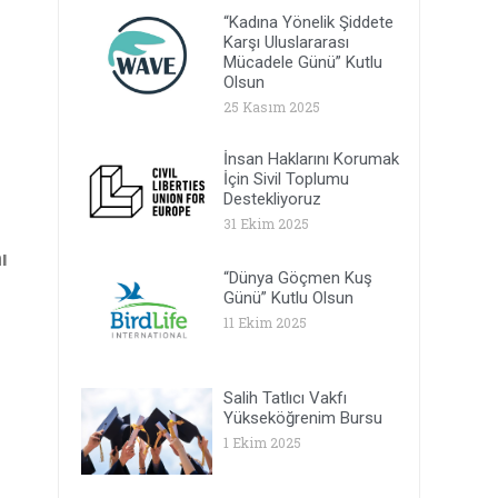
“Kadına Yönelik Şiddete
Karşı Uluslararası
Mücadele Günü” Kutlu
Olsun
25 Kasım 2025
İnsan Haklarını Korumak
İçin Sivil Toplumu
Destekliyoruz
31 Ekim 2025
ı
“Dünya Göçmen Kuş
Günü” Kutlu Olsun
11 Ekim 2025
Salih Tatlıcı Vakfı
Yükseköğrenim Bursu
1 Ekim 2025