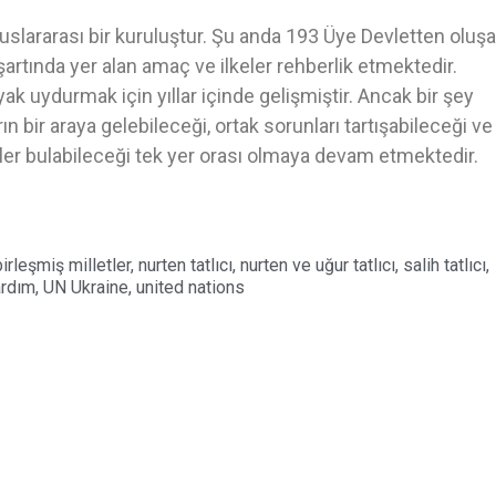
luslararası bir kuruluştur. Şu anda 193 Üye Devletten oluş
 şartında yer alan amaç ve ilkeler rehberlik etmektedir.
yak uydurmak için yıllar içinde gelişmiştir. Ancak bir şey
n bir araya gelebileceği, ortak sorunları tartışabileceği ve
ler bulabileceği tek yer orası olmaya devam etmektedir.
birleşmiş milletler
,
nurten tatlıcı
,
nurten ve uğur tatlıcı
,
salih tatlıcı
,
ardım
,
UN Ukraine
,
united nations