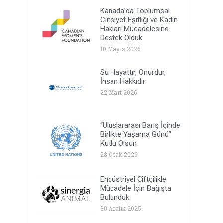
Kanada’da Toplumsal
Cinsiyet Eşitliği ve Kadın
Hakları Mücadelesine
Destek Olduk
10 Mayıs 2026
Su Hayattır, Onurdur,
İnsan Hakkıdır
22 Mart 2026
“Uluslararası Barış İçinde
Birlikte Yaşama Günü”
Kutlu Olsun
28 Ocak 2026
Endüstriyel Çiftçilikle
Mücadele İçin Bağışta
Bulunduk
30 Aralık 2025