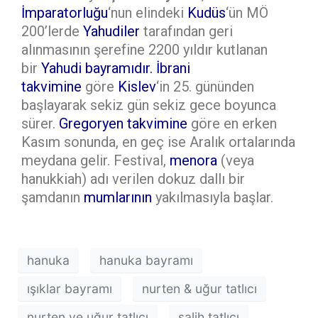
İmparatorluğu
‘nun elindeki
Kudüs
‘ün MÖ
200’lerde
Yahudiler
tarafından geri
alınmasının şerefine 2200 yıldır kutlanan
bir
Yahudi bayramıdır
.
İbrani
takvimine
göre
Kislev
‘in 25. gününden
başlayarak sekiz gün sekiz gece boyunca
sürer.
Gregoryen takvimine
göre en erken
Kasım sonunda, en geç ise Aralık ortalarında
meydana gelir. Festival,
menora
(veya
hanukkiah) adı verilen dokuz dallı bir
şamdanın
mumlarının
yakılmasıyla başlar.
hanuka
hanuka bayramı
ışıklar bayramı
nurten & uğur tatlıcı
nurten ve uğur tatlıcı
salih tatlıcı