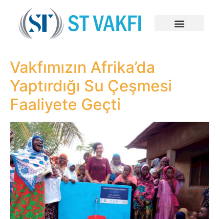
Vakfımızın Afrika’da
Yaptırdığı Su Çeşmesi
Faaliyete Geçti