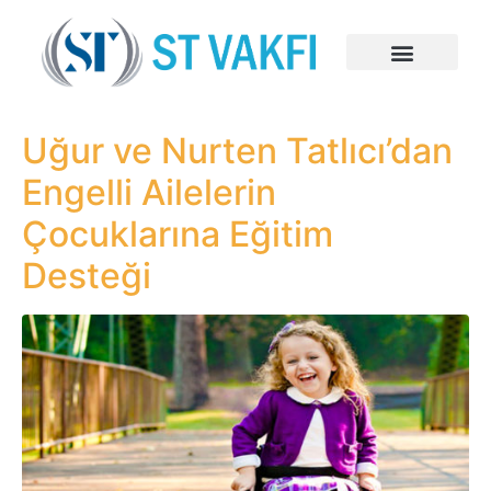
Uğur ve Nurten Tatlıcı’dan
Engelli Ailelerin
Çocuklarına Eğitim
Desteği