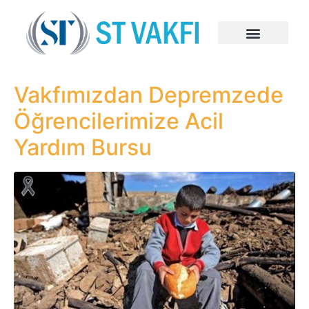
Vakfımızdan Depremzede
Öğrencilerimize Acil
Yardım Bursu