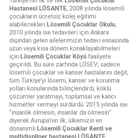
Türkiye’nin ilk ve tek
Lösemili Çocuklar
Hastanesi LÖSANTE
, 2008 yılında lösemili
çocukların ücretsiz kolej eğitimi
alabilecekleri
Lösemili Çocuklar Okulu
,
2010 yılında ise tedavileri için Ankara
dışından gelen ailelerimizin tedavi esnasında
uzun veya kısa dönem konaklayabilmeleri
için
Lösemili Çocuklar Köyü
faaliyete
geçirildi. Bu süre zarfında LÖSEV; sadece
lösemili çocuklar ve kanser hastalarını değil,
tüm Türkiye’yi lösemi, kanser ve korunma
yolları konularında bilinçlendirdi, köklü
çözümler yaratmayı, toplumsal ve kalıcı
hizmetler vermeyi sürdürdü. 2015 yılında ise
“insanlık ölmesin, insanlar da ölmesin”
diyerek Avrupa’nın ilk, ülkemizin en
donanımlı
Lösemili Çocuklar Kenti ve
multidispliner hastanesi LÖSANTE